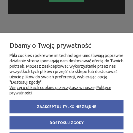
INFORMACJE
Dbamy o Twoją prywatność
MOJE KONTO
Pliki cookies i pokrewne im technologie umożliwiają poprawne
działanie strony i pomagają nam dostosować ofertę do Twoich
PRODUKTY
potrzeb. Możesz zaakceptować wykorzystanie przez nas
wszystkich tych plików i przejść do sklepu lub dostosować
użycie plików do swoich preferencji, wybierając opcję
"Dostosuj zgody".
Więcej o plikach cookies przeczytasz w naszej Polityce
KONTAKT
KSIĘGARNIA FACHOWA.PL
prywatności.
58 305 28 53
ul. Wodnika 44/3
ZAAKCEPTUJ TYLKO NIEZBĘDNE
+48 735 975 932
80-299 Gdańsk
info@fachowa.pl
NIP: 584-182-39-49
DOSTOSUJ ZGODY
sklep@fachowa.pl