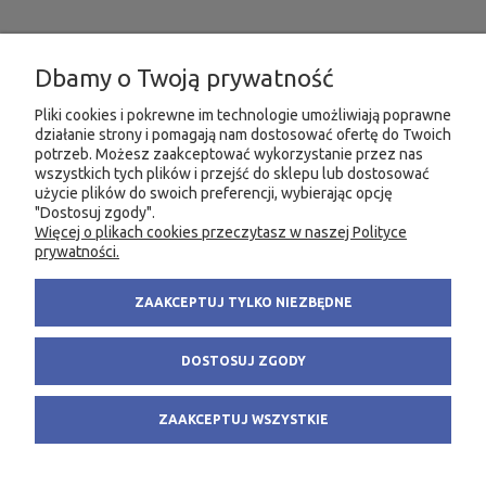
INFORMACJE
Dbamy o Twoją prywatność
MOJE KONTO
Pliki cookies i pokrewne im technologie umożliwiają poprawne
działanie strony i pomagają nam dostosować ofertę do Twoich
potrzeb. Możesz zaakceptować wykorzystanie przez nas
PRODUKTY
wszystkich tych plików i przejść do sklepu lub dostosować
użycie plików do swoich preferencji, wybierając opcję
"Dostosuj zgody".
Więcej o plikach cookies przeczytasz w naszej Polityce
KONTAKT
KSIĘGARNIA FACHOWA.PL
prywatności.
58 305 28 53
ul. Wodnika 44/3
ZAAKCEPTUJ TYLKO NIEZBĘDNE
+48 735 975 932
80-299 Gdańsk
info@fachowa.pl
NIP: 584-182-39-49
DOSTOSUJ ZGODY
sklep@fachowa.pl
ZAAKCEPTUJ WSZYSTKIE