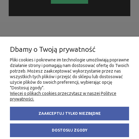
INFORMACJE
Dbamy o Twoją prywatność
MOJE KONTO
Pliki cookies i pokrewne im technologie umożliwiają poprawne
działanie strony i pomagają nam dostosować ofertę do Twoich
potrzeb. Możesz zaakceptować wykorzystanie przez nas
PRODUKTY
wszystkich tych plików i przejść do sklepu lub dostosować
użycie plików do swoich preferencji, wybierając opcję
"Dostosuj zgody".
Więcej o plikach cookies przeczytasz w naszej Polityce
KONTAKT
KSIĘGARNIA FACHOWA.PL
prywatności.
58 305 28 53
ul. Wodnika 44/3
ZAAKCEPTUJ TYLKO NIEZBĘDNE
+48 735 975 932
80-299 Gdańsk
info@fachowa.pl
NIP: 584-182-39-49
DOSTOSUJ ZGODY
sklep@fachowa.pl