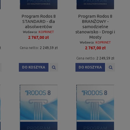
Program Rodos 8
Program Rodos 8
STANDARD - dla
BRANŻOWY -
absolwentów
samodzielne
stanowisko - Drogi i
Wydawca:
KOPRINET
Mosty
2 767,00 zł
Wydawca:
KOPRINET
2 767,00 zł
ł
Cena netto:
2 249,59 zł
Cena netto:
2 249,59 zł
DO KOSZYKA
DO KOSZYKA