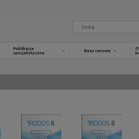
Publikacje
O
Bazy cenowe
specjalistyczne
k