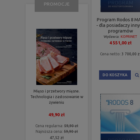
PROMOCJE
Program Rodos 8 M
- dla posiadaczy inn
programów
Wydawca:
KOPRINET
4 551,00 zł
Cena netto:
3 700,00 z
DO KOSZYKA
Mięso i przetwory mięsne.
Technologia i zastosowanie w
żywieniu
49,90 zł
Cena regularna:
59,90 zł
Najniższa cena:
59,90 zł
47,52 zł