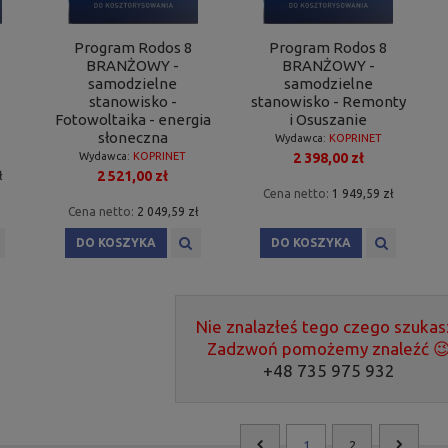
Program Rodos 8
Program Rodos 8
BRANŻOWY -
BRANŻOWY -
samodzielne
samodzielne
stanowisko -
stanowisko - Remonty
Fotowoltaika - energia
i Osuszanie
słoneczna
Wydawca:
KOPRINET
2 398,00 zł
Wydawca:
KOPRINET
2 521,00 zł
ł
Cena netto:
1 949,59 zł
Cena netto:
2 049,59 zł
DO KOSZYKA
DO KOSZYKA
Nie znalazłeś tego czego szukas
Zadzwoń pomożemy znaleźć 
+48 735 975 932
1
2