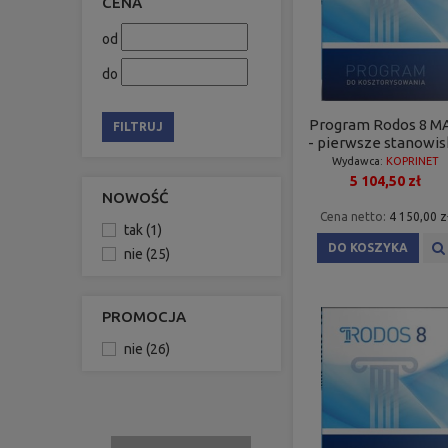
CENA
od
do
Program Rodos 8 M
FILTRUJ
- pierwsze stanowi
Wydawca:
KOPRINET
5 104,50 zł
NOWOŚĆ
Cena netto:
4 150,00 z
tak
(1)
DO KOSZYKA
nie
(25)
PROMOCJA
nie
(26)