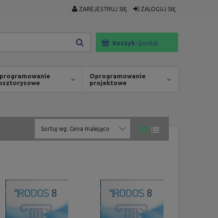
ZAREJESTRUJ SIĘ
ZALOGUJ SIĘ
Koszyk:
(pusty)
programowanie
Oprogramowanie
osztorysowe
projektowe
Sortuj wg:
Cena malejąco