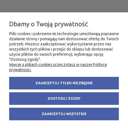
INFORMACJE
Dbamy o Twoją prywatność
MOJE KONTO
Pliki cookies i pokrewne im technologie umożliwiają poprawne
działanie strony i pomagają nam dostosować ofertę do Twoich
potrzeb. Możesz zaakceptować wykorzystanie przez nas
PRODUKTY
wszystkich tych plików i przejść do sklepu lub dostosować
użycie plików do swoich preferencji, wybierając opcję
"Dostosuj zgody".
Więcej o plikach cookies przeczytasz w naszej Polityce
KONTAKT
KSIĘGARNIA FACHOWA.PL
prywatności.
58 305 28 53
ul. Wodnika 44/3
ZAAKCEPTUJ TYLKO NIEZBĘDNE
+48 735 975 932
80-299 Gdańsk
info@fachowa.pl
NIP: 584-182-39-49
DOSTOSUJ ZGODY
sklep@fachowa.pl
ZAAKCEPTUJ WSZYSTKIE