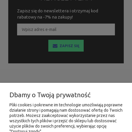
Zapisz się do newslettera i otrzymaj kod
rabatowy na -7% na zakupy!
ZAPISZ SIĘ
INFORMACJE
Dbamy o Twoją prywatność
MOJE KONTO
Pliki cookies i pokrewne im technologie umożliwiają poprawne
działanie strony i pomagają nam dostosować ofertę do Twoich
potrzeb. Możesz zaakceptować wykorzystanie przez nas
PRODUKTY
wszystkich tych plików i przejść do sklepu lub dostosować
użycie plików do swoich preferencji, wybierając opcję
"Dostosuj zgody".