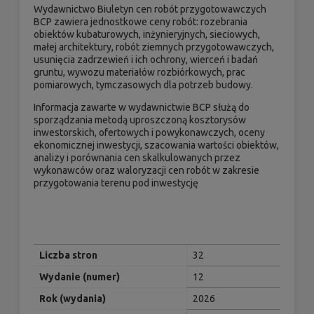
Wydawnictwo Biuletyn cen robót przygotowawczych
BCP zawiera jednostkowe ceny robót: rozebrania
obiektów kubaturowych, inżynieryjnych, sieciowych,
małej architektury, robót ziemnych przygotowawczych,
usunięcia zadrzewień i ich ochrony, wierceń i badań
gruntu, wywozu materiałów rozbiórkowych, prac
pomiarowych, tymczasowych dla potrzeb budowy.
Informacja zawarte w wydawnictwie BCP służą do
sporządzania metodą uproszczoną kosztorysów
inwestorskich, ofertowych i powykonawczych, oceny
ekonomicznej inwestycji, szacowania wartości obiektów,
analizy i porównania cen skalkulowanych przez
wykonawców oraz waloryzacji cen robót w zakresie
przygotowania terenu pod inwestycję
Liczba stron
32
Wydanie (numer)
12
Rok (wydania)
2026