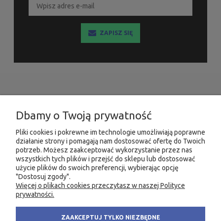
ZAPISZ SIĘ
INFORMACJE
Dbamy o Twoją prywatność
MOJE KONTO
Pliki cookies i pokrewne im technologie umożliwiają poprawne
działanie strony i pomagają nam dostosować ofertę do Twoich
PRODUKTY
potrzeb. Możesz zaakceptować wykorzystanie przez nas
wszystkich tych plików i przejść do sklepu lub dostosować
użycie plików do swoich preferencji, wybierając opcję
"Dostosuj zgody".
Więcej o plikach cookies przeczytasz w naszej Polityce
KONTAKT
KSIĘGARNIA FACHOWA.PL
prywatności.
58 305 28 53
ul. Wodnika 44/3
ZAAKCEPTUJ TYLKO NIEZBĘDNE