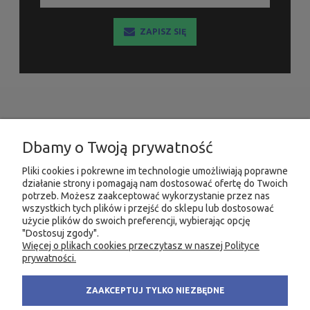
ZAPISZ SIĘ
INFORMACJE
Dbamy o Twoją prywatność
MOJE KONTO
Pliki cookies i pokrewne im technologie umożliwiają poprawne
działanie strony i pomagają nam dostosować ofertę do Twoich
PRODUKTY
potrzeb. Możesz zaakceptować wykorzystanie przez nas
wszystkich tych plików i przejść do sklepu lub dostosować
użycie plików do swoich preferencji, wybierając opcję
"Dostosuj zgody".
Więcej o plikach cookies przeczytasz w naszej Polityce
KONTAKT
KSIĘGARNIA FACHOWA.PL
prywatności.
58 305 28 53
ul. Wodnika 44/3
ZAAKCEPTUJ TYLKO NIEZBĘDNE
+48 735 975 932
80-299 Gdańsk