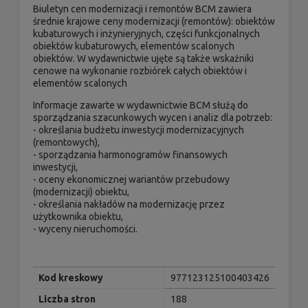
Biuletyn cen modernizacji i remontów BCM zawiera
średnie krajowe ceny modernizacji (remontów): obiektów
kubaturowych i inżynieryjnych, części funkcjonalnych
obiektów kubaturowych, elementów scalonych
obiektów. W wydawnictwie ujęte są także wskaźniki
cenowe na wykonanie rozbiórek całych obiektów i
elementów scalonych
Informacje zawarte w wydawnictwie BCM służą do
sporządzania szacunkowych wycen i analiz dla potrzeb:
- określania budżetu inwestycji modernizacyjnych
(remontowych),
- sporządzania harmonogramów finansowych
inwestycji,
- oceny ekonomicznej wariantów przebudowy
(modernizacji) obiektu,
- określania nakładów na modernizację przez
użytkownika obiektu,
- wyceny nieruchomości.
Kod kreskowy
977123125100403426
Liczba stron
188