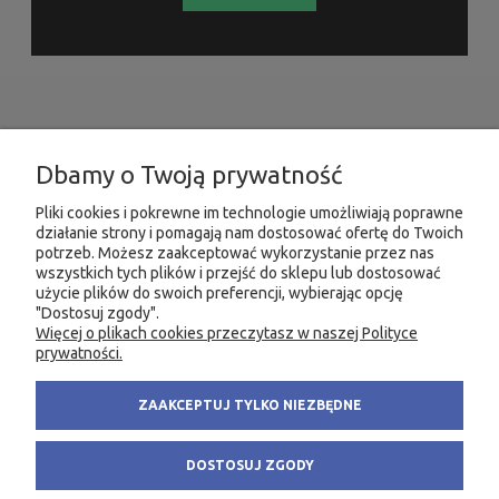
INFORMACJE
Dbamy o Twoją prywatność
MOJE KONTO
Pliki cookies i pokrewne im technologie umożliwiają poprawne
działanie strony i pomagają nam dostosować ofertę do Twoich
PRODUKTY
potrzeb. Możesz zaakceptować wykorzystanie przez nas
wszystkich tych plików i przejść do sklepu lub dostosować
użycie plików do swoich preferencji, wybierając opcję
"Dostosuj zgody".
Więcej o plikach cookies przeczytasz w naszej Polityce
KONTAKT
KSIĘGARNIA FACHOWA.PL
prywatności.
58 305 28 53
ul. Wodnika 44/3
ZAAKCEPTUJ TYLKO NIEZBĘDNE
+48 735 975 932
80-299 Gdańsk
info@fachowa.pl
NIP: 584-182-39-49
DOSTOSUJ ZGODY
sklep@fachowa.pl