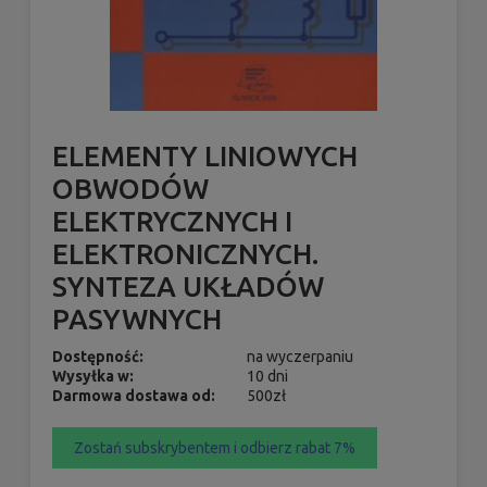
ELEMENTY LINIOWYCH
OBWODÓW
ELEKTRYCZNYCH I
ELEKTRONICZNYCH.
SYNTEZA UKŁADÓW
PASYWNYCH
Dostępność:
na wyczerpaniu
Wysyłka w:
10 dni
Darmowa dostawa od:
500zł
Zostań subskrybentem i odbierz rabat 7%