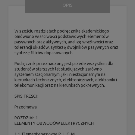
OPIS
W sześciu rozdziałach podręcznika akademickiego
omówiono właściwości podstawowych elementów
pasywnych oraz aktywnych, analizę wrażliwości oraz
tolerancji układów, syntezę dwójników pasywnych oraz
syntezę filtrów dopasowanych.
Podręcznik przeznaczony jest przede wszystkim dla
studentów starszych lat studiujących zarówno
systemem stacjonarnym, jak i niestacjonarnym na
kierunkach technicznych, elektronicznych, elektroniki i
telekomunikacji oraz na kierunkach pokrewnych.
SPIS TREŚCI:
Przedmowa
ROZDZIAŁ 1
ELEMENTY OBWODÓW ELEKTRYCZNYCH
1.1. Elementy pasywne R, L, C, M