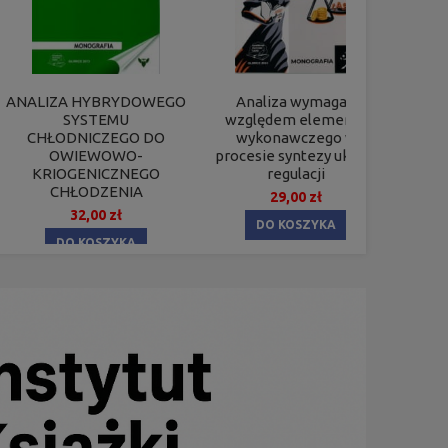
ANALIZA HYBRYDOWEGO
Analiza wymagań
Anty
SYSTEMU
względem elementu
CHŁODNICZEGO DO
wykonawczego w
OWIEWOWO-
procesie syntezy układu
KRIOGENICZNEGO
regulacji
CHŁODZENIA
29,00 zł
32,00 zł
DO KOSZYKA
DO KOSZYKA