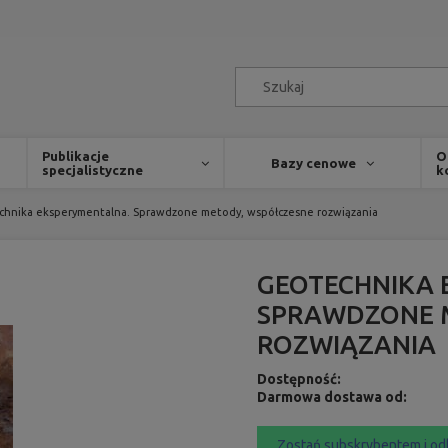
Publikacje
O
Bazy cenowe
specjalistyczne
k
hnika eksperymentalna. Sprawdzone metody, współczesne rozwiązania
GEOTECHNIKA 
SPRAWDZONE 
ROZWIĄZANIA
Dostępność:
Darmowa dostawa od:
Zostań subskrybentem i od