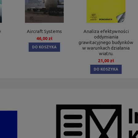
e
Aircraft Systems
Analiza efektywności
oddymiania
46,00 zł
grawitacyjnego budynków
DO KOSZYKA
w warunkach działania
wiatru.
21,00 zł
DO KOSZYKA