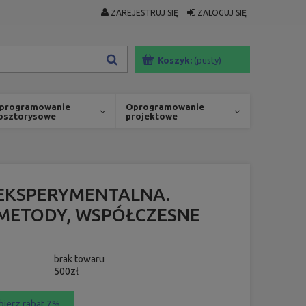
ZAREJESTRUJ SIĘ
ZALOGUJ SIĘ
Koszyk:
(pusty)
programowanie
Oprogramowanie
osztorysowe
projektowe
EKSPERYMENTALNA.
METODY, WSPÓŁCZESNE
brak towaru
500zł
bierz rabat 7%