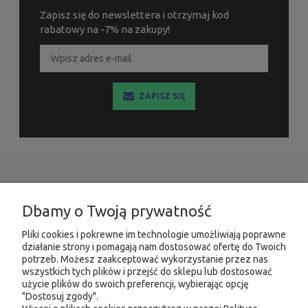
Zapisz się do newslettera i otrzymaj kod
rabatowy na -7% na zakupy!
ZAPISZ SIĘ
INFORMACJE
Dbamy o Twoją prywatność
MOJE KONTO
Pliki cookies i pokrewne im technologie umożliwiają poprawne
działanie strony i pomagają nam dostosować ofertę do Twoich
PRODUKTY
potrzeb. Możesz zaakceptować wykorzystanie przez nas
wszystkich tych plików i przejść do sklepu lub dostosować
użycie plików do swoich preferencji, wybierając opcję
"Dostosuj zgody".