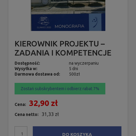
KIEROWNIK PROJEKTU –
ZADANIA I KOMPETENCJE
Dostępność:
na wyczerpaniu
Wysyłka w:
5 dni
Darmowa dostawa od:
500zł
Zostań subskrybentem i odbierz rabat 7%
32,90 zł
Cena:
31,33 zł
Cena netto:
DO KOSZYKA