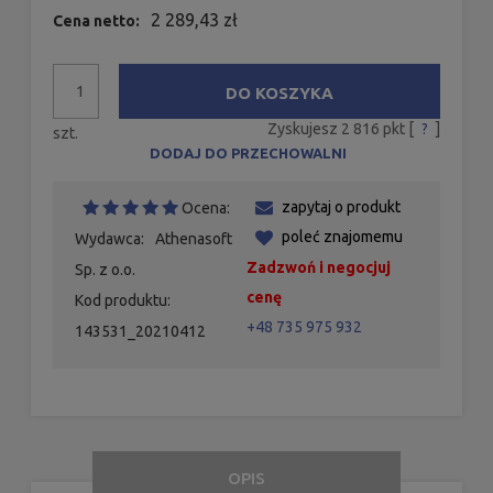
2 289,43 zł
Cena netto:
DO KOSZYKA
Zyskujesz
2 816
pkt [
?
]
szt.
DODAJ DO PRZECHOWALNI
zapytaj o produkt
Ocena:
poleć znajomemu
Wydawca:
Athenasoft
Zadzwoń i negocjuj
Sp. z o.o.
cenę
Kod produktu:
+48 735 975 932
143531_20210412
OPIS