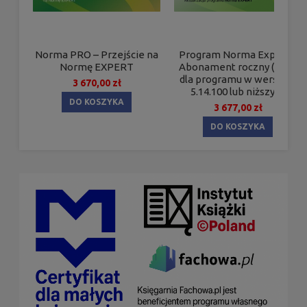
Norma PRO – Przejście na
Program Norma Expert –
Normę EXPERT
Abonament roczny (36M)
dla programu w wersjach
3 670,00 zł
5.14.100 lub niższych
DO KOSZYKA
3 677,00 zł
DO KOSZYKA