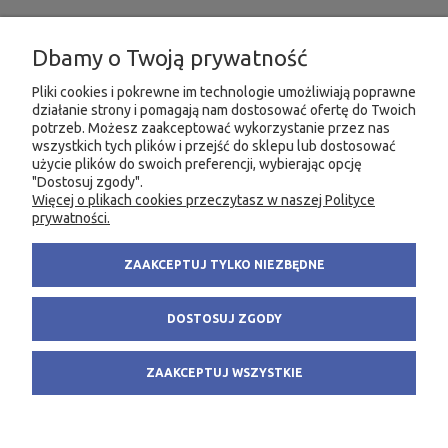
INFORMACJE
Dbamy o Twoją prywatność
MOJE KONTO
Pliki cookies i pokrewne im technologie umożliwiają poprawne
działanie strony i pomagają nam dostosować ofertę do Twoich
PRODUKTY
potrzeb. Możesz zaakceptować wykorzystanie przez nas
wszystkich tych plików i przejść do sklepu lub dostosować
użycie plików do swoich preferencji, wybierając opcję
"Dostosuj zgody".
Więcej o plikach cookies przeczytasz w naszej Polityce
KONTAKT
KSIĘGARNIA FACHOWA.PL
prywatności.
58 305 28 53
ul. Wodnika 44/3
ZAAKCEPTUJ TYLKO NIEZBĘDNE
+48 735 975 932
80-299 Gdańsk
info@fachowa.pl
NIP: 584-182-39-49
DOSTOSUJ ZGODY
sklep@fachowa.pl
ZAAKCEPTUJ WSZYSTKIE
POKAŻ PEŁNĄ WERSJĘ STRONY