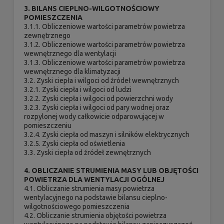
3. BILANS CIEPLNO-WILGOTNOŚCIOWY
POMIESZCZENIA
3.1.1. Obliczeniowe wartości parametrów powietrza
zewnętrznego
3.1.2. Obliczeniowe wartości parametrów powietrza
wewnętrznego dla wentylacji
3.1.3. Obliczeniowe wartości parametrów powietrza
wewnętrznego dla klimatyzacji
3.2. Zyski ciepła i wilgoci od źródeł wewnętrznych
3.2.1. Zyski ciepła i wilgoci od ludzi
3.2.2. Zyski ciepła i wilgoci od powierzchni wody
3.2.3. Zyski ciepła i wilgoci od pary wodnej oraz
rozpylonej wody całkowicie odparowującej w
pomieszczeniu
3.2.4. Zyski ciepła od maszyn i silników elektrycznych
3.2.5. Zyski ciepła od oświetlenia
3.3. Zyski ciepła od źródeł zewnętrznych
4. OBLICZANIE STRUMIENIA MASY LUB OBJĘTOŚCI
POWIETRZA DLA WENTYLACJI OGÓLNEJ
4.1. Obliczanie strumienia masy powietrza
wentylacyjnego na podstawie bilansu cieplno-
wilgotnościowego pomieszczenia
4.2. Obliczanie strumienia objętości powietrza