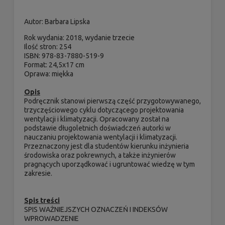
Autor
: Barbara Lipska
Rok wydania: 2018, wydanie trzecie
Ilość stron: 254
ISBN: 978-83-7880-519-9
Format: 24,5x17 cm
Oprawa: miękka
Opis
Podręcznik stanowi pierwszą część przygotowywanego,
trzyczęściowego cyklu dotyczącego projektowania
wentylacji i klimatyzacji. Opracowany został na
podstawie długoletnich doświadczeń autorki w
nauczaniu projektowania wentylacji i klimatyzacji.
Przeznaczony jest dla studentów kierunku inżynieria
środowiska oraz pokrewnych, a także inżynierów
pragnących uporządkować i ugruntować wiedzę w tym
zakresie.
Spis treści
SPIS WAŻNIEJSZYCH OZNACZEŃ I INDEKSÓW
WPROWADZENIE