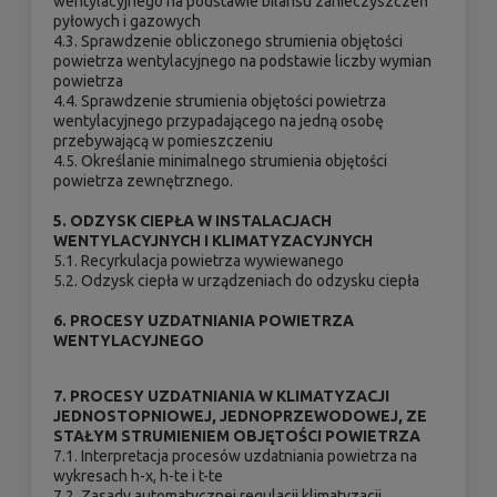
wentylacyjnego na podstawie bilansu zanieczyszczeń
pyłowych i gazowych
4.3. Sprawdzenie obliczonego strumienia objętości
powietrza wentylacyjnego na podstawie liczby wymian
powietrza
4.4. Sprawdzenie strumienia objętości powietrza
wentylacyjnego przypadającego na jedną osobę
przebywającą w pomieszczeniu
4.5. Określanie minimalnego strumienia objętości
powietrza zewnętrznego.
5. ODZYSK CIEPŁA W INSTALACJACH
WENTYLACYJNYCH I KLIMATYZACYJNYCH
5.1. Recyrkulacja powietrza wywiewanego
5.2. Odzysk ciepła w urządzeniach do odzysku ciepła
6. PROCESY UZDATNIANIA POWIETRZA
WENTYLACYJNEGO
7. PROCESY UZDATNIANIA W KLIMATYZACJI
JEDNOSTOPNIOWEJ, JEDNOPRZEWODOWEJ, ZE
STAŁYM STRUMIENIEM OBJĘTOŚCI POWIETRZA
7.1. Interpretacja procesów uzdatniania powietrza na
wykresach h-x, h-te i t-te
7.2. Zasady automatycznej regulacji klimatyzacji