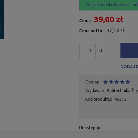
Zostań subskrybentem i od
39,00 zł
Cena:
37,14 zł
Cena netto:
szt.
DODAJ 
Ocena:
Wydawca:
Politechnika Ślą
Kod produktu:
46372
Udostępnij