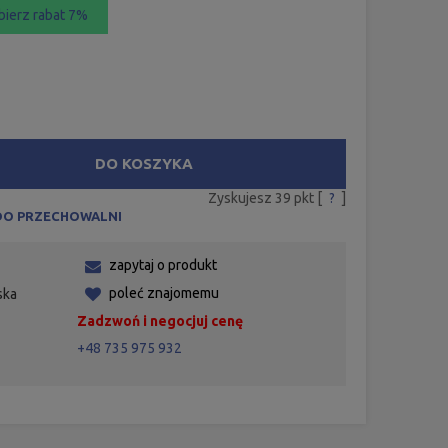
bierz rabat 7%
DO KOSZYKA
Zyskujesz
39
pkt [
?
]
DO PRZECHOWALNI
zapytaj o produkt
poleć znajomemu
ska
Zadzwoń i negocjuj cenę
+48 735 975 932