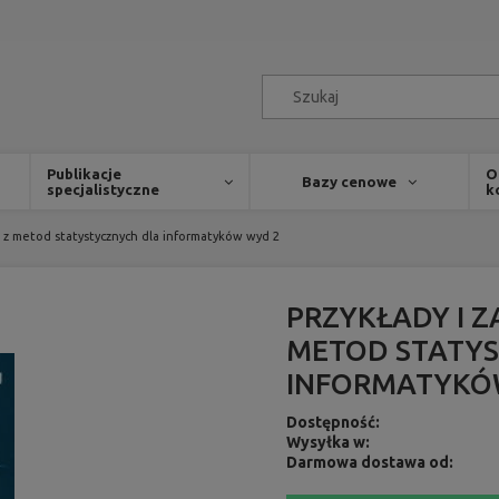
Publikacje
O
Bazy cenowe
specjalistyczne
k
u z metod statystycznych dla informatyków wyd 2
PRZYKŁADY I 
METOD STATYS
INFORMATYKÓ
Dostępność:
Wysyłka w:
Darmowa dostawa od: