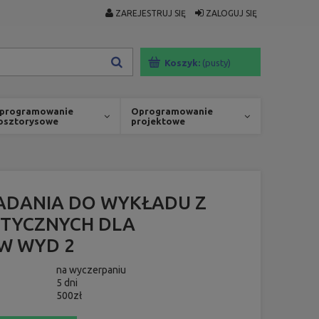
ZAREJESTRUJ SIĘ
ZALOGUJ SIĘ
Koszyk:
(pusty)
programowanie
Oprogramowanie
osztorysowe
projektowe
ZADANIA DO WYKŁADU Z
TYCZNYCH DLA
W WYD 2
na wyczerpaniu
5 dni
500zł