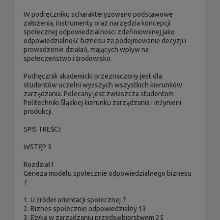
W podręczniku scharakteryzowano podstawowe
założenia, instrumenty oraz narzędzia koncepcji
społecznej odpowiedzialności zdefiniowanej jako
odpowiedzialność biznesu za podejmowanie decyzji i
prowadzenie działań, mających wpływ na
społeczeństwo i środowisko.
Podręcznik akademicki przeznaczony jest dla
studentów uczelni wyższych wszystkich kierunków
zarządzania. Polecany jest zwłaszcza studentom
Politechniki Śląskiej kierunku zarządzania i inżynierii
produkcji.
SPIS TREŚCI:
WSTĘP 5
Rozdział I
Geneza modelu społecznie odpowiedzialnego biznesu
7
1. U źródeł orientacji społecznej 7
2. Biznes społecznie odpowiedzialny 13
3. Etyka w zarządzaniu przedsiębiorstwem 25