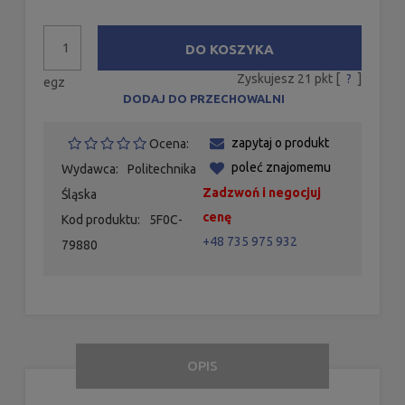
DO KOSZYKA
Zyskujesz
21
pkt [
?
]
egz
DODAJ DO PRZECHOWALNI
zapytaj o produkt
Ocena:
poleć znajomemu
Wydawca:
Politechnika
Zadzwoń i negocjuj
Śląska
cenę
Kod produktu:
5F0C-
+48 735 975 932
79880
OPIS