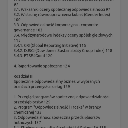
97
3.1. Wskaźniki oceny społecznej odpowiedzialności 97
3.2. W stronę równouprawnienia kobiet (Gender Index)
100
3.3. Odpowiedzialność korporacyjna - corporate
governance 103
3.4. Międzynarodowe indeksy oceny spółek giełdowych
115
3.4.1. GRI (Global Reporting Initiative) 115
3.4.2. DJSGI (Dow Jones Sustainability Group Index) 118
3.4.3. FTSE4Good 120
4. Raportowanie społeczne 124
Rozdział III
Społecznie odpowiedzialny biznes w wybranych
branżach przemysłu i usług 129
1. Przegląd programów społecznej odpowiedzialności
przedsiębiorstw 129
2. Program "Odpowiedzialność i Troska" w branży
chemicznej 133
3. Odpowiedzialność społeczna przedsiębiorstw
hutniczych 137
3.1. Studium przypadku ArcelorMittal Poland SA 138