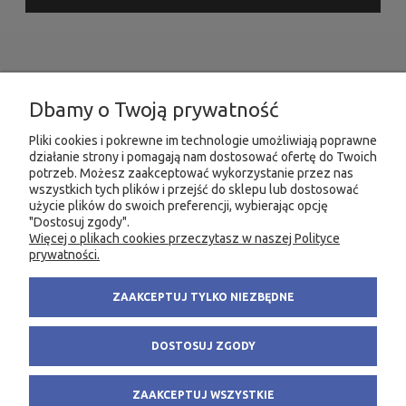
INFORMACJE
Dbamy o Twoją prywatność
MOJE KONTO
Pliki cookies i pokrewne im technologie umożliwiają poprawne
działanie strony i pomagają nam dostosować ofertę do Twoich
PRODUKTY
potrzeb. Możesz zaakceptować wykorzystanie przez nas
wszystkich tych plików i przejść do sklepu lub dostosować
użycie plików do swoich preferencji, wybierając opcję
"Dostosuj zgody".
Więcej o plikach cookies przeczytasz w naszej Polityce
KONTAKT
KSIĘGARNIA FACHOWA.PL
prywatności.
58 305 28 53
ul. Wodnika 44/3
ZAAKCEPTUJ TYLKO NIEZBĘDNE
+48 735 975 932
80-299 Gdańsk
info@fachowa.pl
NIP: 584-182-39-49
DOSTOSUJ ZGODY
sklep@fachowa.pl
ZAAKCEPTUJ WSZYSTKIE