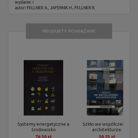
wydanie: I
autor: FELLNER A., JAFERNIK H., FELLNER R.
PRODUKTY POWIĄZANE
Systemy energetyczne a
Szkło we współczesnej
środowisko
architekturze.
76,50 zł
50,25 zł