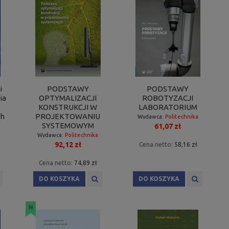
i
PODSTAWY
PODSTAWY
ia
OPTYMALIZACJI
ROBOTYZACJI
KONSTRUKCJI W
LABORATORIUM
ch
PROJEKTOWANIU
Wydawca:
Politechnika
SYSTEMOWYM
61,07 zł
Poznańska
Wydawca:
Politechnika
92,12 zł
Poznańska
Cena netto:
58,16 zł
Cena netto:
74,89 zł
DO KOSZYKA
DO KOSZYKA