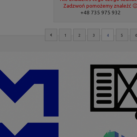
Zadzwoń pomożemy znaleźć 
+48 735 975 932
1
2
3
4
5