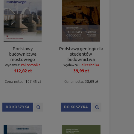
Podstawy
Podstawy geologii dla
budownictwa
studentów
mostowego
budownictwa
Wydawca:
Politechnika
Wydawca:
Politechnika
112,82 zł
39,99 zł
Poznańska
Poznańska
Cena netto:
107,45 zł
Cena netto:
38,09 zł
DO KOSZYKA
DO KOSZYKA