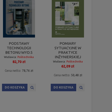
PODSTAWY
POMIARY
TECHNOLOGII
SYTUACYJNE W
BETONU WYD.5
PRAKTYCE
INŻYNIERSKIEJ
Wydawca:
Politechnika
82,70 zł
Poznańska
Wydawca:
Politechnika
62,09 zł
Poznańska
Cena netto:
78,76 zł
Cena netto:
50,48 zł
DO KOSZYKA
DO KOSZYKA