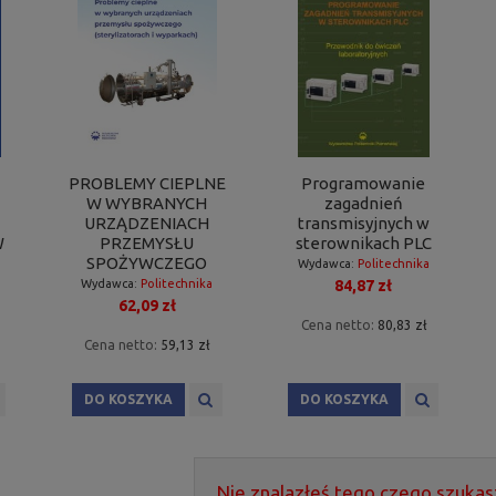
PROBLEMY CIEPLNE
Programowanie
W WYBRANYCH
zagadnień
URZĄDZENIACH
transmisyjnych w
W
PRZEMYSŁU
sterownikach PLC
SPOŻYWCZEGO
Wydawca:
Politechnika
84,87 zł
Wydawca:
Politechnika
Poznańska
62,09 zł
Poznańska
Cena netto:
80,83 zł
Cena netto:
59,13 zł
DO KOSZYKA
DO KOSZYKA
Nie znalazłeś tego czego szukas