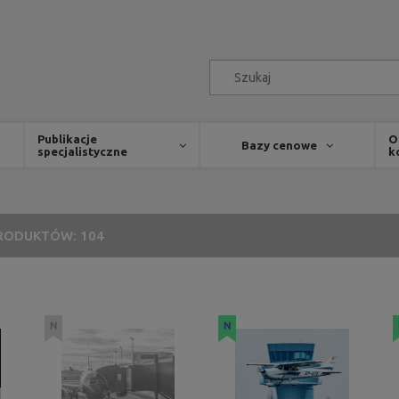
Publikacje
O
Bazy cenowe
specjalistyczne
k
RODUKTÓW: 104