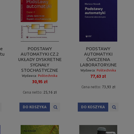
ne
PODSTAWY
PODSTAWY
rtu
AUTOMATYKI CZ.2
AUTOMATYKI
UKŁADY DYSKRETNE
ĆWICZENIA
SYGNAŁY
LABORATORYJNE
STOCHASTYCZNE
Wydawca:
Politechnika
77,63 zł
Wydawca:
Politechnika
Poznańska
30,95 zł
Poznańska
Cena netto:
73,93 zł
Cena netto:
25,16 zł
DO KOSZYKA
DO KOSZYKA