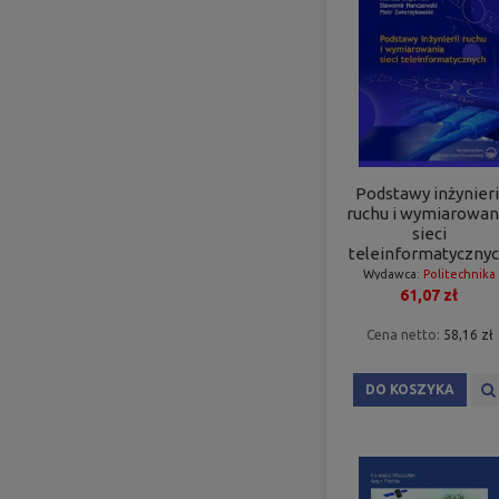
Podstawy inżynieri
ruchu i wymiarowan
sieci
teleinformatyczny
Wydawca:
Politechnika
61,07 zł
Poznańska
Cena netto:
58,16 zł
DO KOSZYKA