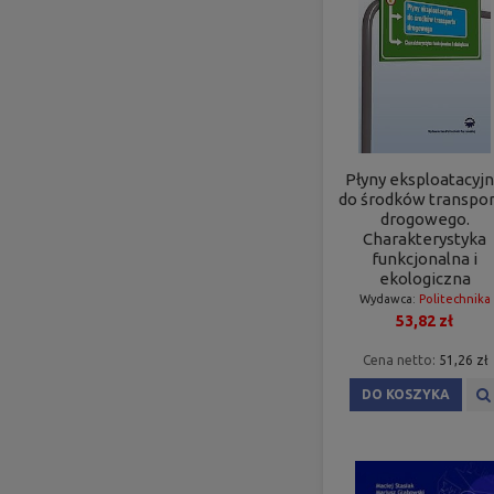
Płyny eksploatacyj
do środków transpo
drogowego.
Charakterystyka
funkcjonalna i
ekologiczna
Wydawca:
Politechnika
53,82 zł
Poznańska
Cena netto:
51,26 zł
DO KOSZYKA