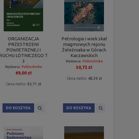
ORGANIZACJA
Petrologia i wiek skał
PRZESTRZENI
magmowych rejonu
POWIETRZNEJ I
Żeleźniaka w Górach
RUCHU LOTNICZEGO T
Kaczawskich
3
Wydawca:
Politechnika
50,72 zł
Wydawca:
Politechnika
Poznańska
69,00 zł
Poznańska
Cena netto:
48,30 zł
Cena netto:
65,71 zł
DO KOSZYKA
DO KOSZYKA