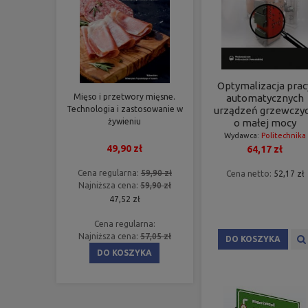
Optymalizacja prac
Mięso i przetwory mięsne.
automatycznych
Technologia i zastosowanie w
urządzeń grzewczy
żywieniu
o małej mocy
Wydawca:
Politechnika
49,90 zł
64,17 zł
Poznańska
Cena regularna:
59,90 zł
Cena netto:
52,17 zł
Najniższa cena:
59,90 zł
47,52 zł
Cena regularna:
Najniższa cena:
57,05 zł
DO KOSZYKA
DO KOSZYKA