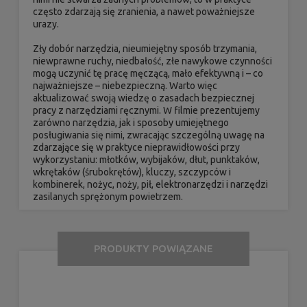
często zdarzają się zranienia, a nawet poważniejsze
urazy.
Zły dobór narzędzia, nieumiejętny sposób trzymania,
niewprawne ruchy, niedbałość, złe nawykowe czynności
mogą uczynić tę pracę męczącą, mało efektywną i – co
najważniejsze – niebezpieczną. Warto więc
aktualizować swoją wiedzę o zasadach bezpiecznej
pracy z narzędziami ręcznymi. W filmie prezentujemy
zarówno narzędzia, jak i sposoby umiejętnego
posługiwania się nimi, zwracając szczególną uwagę na
zdarzające się w praktyce nieprawidłowości przy
wykorzystaniu: młotków, wybijaków, dłut, punktaków,
wkrętaków (śrubokrętów), kluczy, szczypców i
kombinerek, nożyc, noży, pił, elektronarzędzi i narzędzi
zasilanych sprężonym powietrzem.
PRODUKTY POWIĄZANE