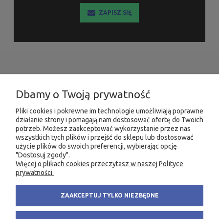
ZAPISZ SIĘ
INFORMACJE
Dbamy o Twoją prywatność
MOJE KONTO
Pliki cookies i pokrewne im technologie umożliwiają poprawne
działanie strony i pomagają nam dostosować ofertę do Twoich
PRODUKTY
potrzeb. Możesz zaakceptować wykorzystanie przez nas
wszystkich tych plików i przejść do sklepu lub dostosować
użycie plików do swoich preferencji, wybierając opcję
"Dostosuj zgody".
Więcej o plikach cookies przeczytasz w naszej Polityce
KONTAKT
KSIĘGARNIA FACHOWA.PL
prywatności.
58 305 28 53
ul. Wodnika 44/3
ZAAKCEPTUJ TYLKO NIEZBĘDNE
+48 735 975 932
80-299 Gdańsk
info@fachowa.pl
NIP: 584-182-39-49