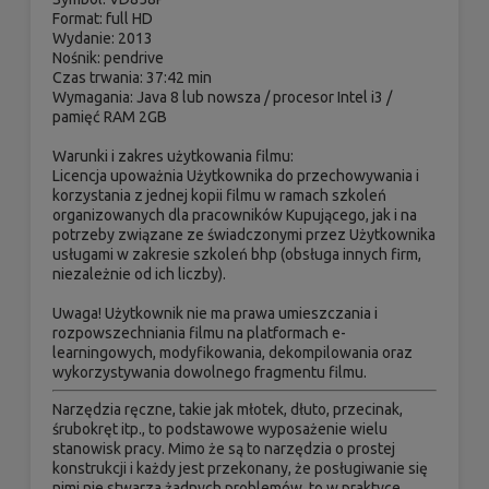
Format: full HD
Wydanie: 2013
Nośnik: pendrive
Czas trwania: 37:42 min
Wymagania: Java 8 lub nowsza / procesor Intel i3 /
pamięć RAM 2GB
Warunki i zakres użytkowania filmu:
Licencja upoważnia Użytkownika do przechowywania i
korzystania z jednej kopii filmu w ramach szkoleń
organizowanych dla pracowników Kupującego, jak i na
potrzeby związane ze świadczonymi przez Użytkownika
usługami w zakresie szkoleń bhp (obsługa innych firm,
niezależnie od ich liczby).
Uwaga! Użytkownik nie ma prawa umieszczania i
rozpowszechniania filmu na platformach e-
learningowych, modyfikowania, dekompilowania oraz
wykorzystywania dowolnego fragmentu filmu.
Narzędzia ręczne, takie jak młotek, dłuto, przecinak,
śrubokręt itp., to podstawowe wyposażenie wielu
stanowisk pracy. Mimo że są to narzędzia o prostej
konstrukcji i każdy jest przekonany, że posługiwanie się
nimi nie stwarza żadnych problemów, to w praktyce