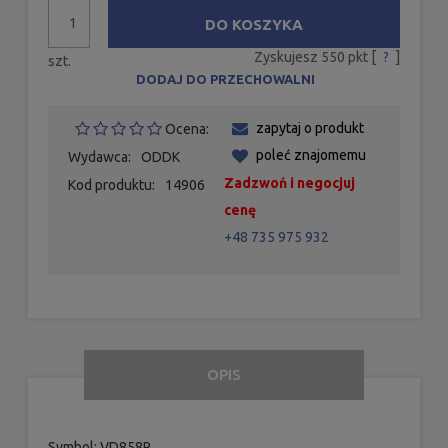
DO KOSZYKA
Zyskujesz
550
pkt [
?
]
szt.
DODAJ DO PRZECHOWALNI
zapytaj o produkt
Ocena:
poleć znajomemu
Wydawca:
ODDK
Zadzwoń i negocjuj
Kod produktu:
14906
cenę
+48 735 975 932
OPIS
Symbol: VD858P