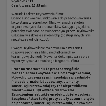
Wydanie:
2013
Czas trwania:
23:55 min
Warunki i zakres użytkowania filmu:
Licencja upoważnia Użytkownika do przechowywania i
korzystania z jednej kopii filmu w ramach szkoleń
organizowanych dla pracowników Kupującego, jak i na
potrzeby związane ze świadczonymi przez Użytkownika
usługami w zakresie szkoleń bhp (obsługa innych firm,
niezależnie od ich liczby).
Uwaga! Użytkownik nie ma prawa umieszczania i
rozpowszechniania filmu na platformach e-
learningowych, modyfikowania, dekompilowania oraz
wykorzystywania dowolnego fragmentu filmu.
Praca na rusztowaniu to praca szczególnie
niebezpieczna związana z wieloma zagrożeniami,
których przyczyną są m.in. spadające przedmioty
(narzędzia, materiał budowlany, elementy
konstrukcji rusztowania) czy też nieprawidłowo
zmontowane i użytkowane rusztowanie.
Zagrożeniem jest także upadek z dużej wysokości.
Bezpieczeństwo takiej pracy zależy zatem nie tylko
od poprawnej konstrukcji rusztowania, ale również