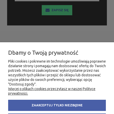
ZAPISZ SIĘ
INFORMACJE
Dbamy o Twoją prywatność
MOJE KONTO
Pliki cookies i pokrewne im technologie umożliwiają poprawne
działanie strony i pomagają nam dostosować ofertę do Twoich
PRODUKTY
potrzeb. Możesz zaakceptować wykorzystanie przez nas
wszystkich tych plików i przejść do sklepu lub dostosować
użycie plików do swoich preferencji, wybierając opcję
"Dostosuj zgody".
Więcej o plikach cookies przeczytasz w naszej Polityce
KONTAKT
KSIĘGARNIA FACHOWA.PL
prywatności.
58 305 28 53
ul. Wodnika 44/3
ZAAKCEPTUJ TYLKO NIEZBĘDNE
+48 735 975 932
80-299 Gdańsk