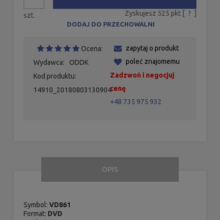
Zyskujesz
525
pkt [
?
]
szt.
DODAJ DO PRZECHOWALNI
zapytaj o produkt
Ocena:
poleć znajomemu
Wydawca:
ODDK
Zadzwoń i negocjuj
Kod produktu:
cenę
14910_20180803130904
+48 735 975 932
OPIS
Symbol:
VD861
Format:
DVD