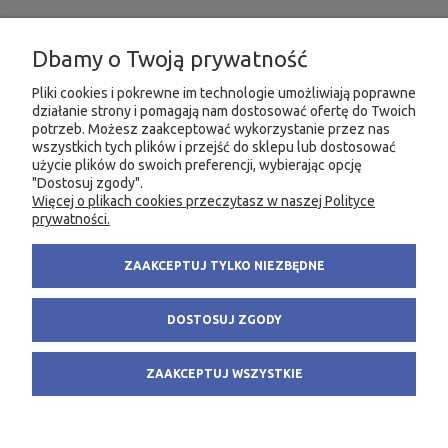
INFORMACJE
Dbamy o Twoją prywatność
MOJE KONTO
Pliki cookies i pokrewne im technologie umożliwiają poprawne
działanie strony i pomagają nam dostosować ofertę do Twoich
potrzeb. Możesz zaakceptować wykorzystanie przez nas
PRODUKTY
wszystkich tych plików i przejść do sklepu lub dostosować
użycie plików do swoich preferencji, wybierając opcję
"Dostosuj zgody".
Więcej o plikach cookies przeczytasz w naszej Polityce
KONTAKT
KSIĘGARNIA FACHOWA.PL
prywatności.
58 305 28 53
ul. Wodnika 44/3
ZAAKCEPTUJ TYLKO NIEZBĘDNE
+48 735 975 932
80-299 Gdańsk
info@fachowa.pl
NIP: 584-182-39-49
DOSTOSUJ ZGODY
sklep@fachowa.pl
ZAAKCEPTUJ WSZYSTKIE
POKAŻ PEŁNĄ WERSJĘ STRONY