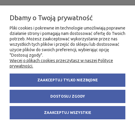
INFORMACJE
Dbamy o Twoją prywatność
MOJE KONTO
Pliki cookies i pokrewne im technologie umożliwiają poprawne
działanie strony i pomagają nam dostosować ofertę do Twoich
potrzeb. Możesz zaakceptować wykorzystanie przez nas
PRODUKTY
wszystkich tych plików i przejść do sklepu lub dostosować
użycie plików do swoich preferencji, wybierając opcję
"Dostosuj zgody".
Więcej o plikach cookies przeczytasz w naszej Polityce
KONTAKT
KSIĘGARNIA FACHOWA.PL
prywatności.
58 305 28 53
ul. Wodnika 44/3
ZAAKCEPTUJ TYLKO NIEZBĘDNE
+48 735 975 932
80-299 Gdańsk
info@fachowa.pl
NIP: 584-182-39-49
DOSTOSUJ ZGODY
sklep@fachowa.pl
ZAAKCEPTUJ WSZYSTKIE
POKAŻ PEŁNĄ WERSJĘ STRONY