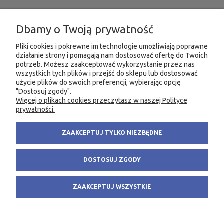
INFORMACJE
Dbamy o Twoją prywatność
MOJE KONTO
Pliki cookies i pokrewne im technologie umożliwiają poprawne
działanie strony i pomagają nam dostosować ofertę do Twoich
potrzeb. Możesz zaakceptować wykorzystanie przez nas
PRODUKTY
wszystkich tych plików i przejść do sklepu lub dostosować
użycie plików do swoich preferencji, wybierając opcję
"Dostosuj zgody".
Więcej o plikach cookies przeczytasz w naszej Polityce
KONTAKT
KSIĘGARNIA FACHOWA.PL
prywatności.
58 305 28 53
ul. Wodnika 44/3
ZAAKCEPTUJ TYLKO NIEZBĘDNE
+48 735 975 932
80-299 Gdańsk
info@fachowa.pl
NIP: 584-182-39-49
DOSTOSUJ ZGODY
sklep@fachowa.pl
ZAAKCEPTUJ WSZYSTKIE
POKAŻ PEŁNĄ WERSJĘ STRONY