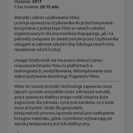
Wydanie:
2017
Czas trwania:
20:15 min
Warunki i zakres użytkowania filmu:
Licencja upoważnia Użytkownika do przechowywania i
korzystania z jednej kopii filmu w ramach szkoleń
organizowanych dla pracowników Kupującego, jak i na
potrzeby związane ze świadczonymi przez Użytkownika
usługami w zakresie szkoleń bhp (obsługa innych firm,
niezależnie od ich liczby).
Uwaga! Użytkownik nie ma prawa umieszczania i
rozpowszechniania filmu na platformach e-
learningowych, modyfikowania, dekompilowania oraz
wykorzystywania dowolnego fragmentu filmu.
Mimo że rozwój techniki i technologii zapewnia coraz
lepsze i przede wszystkim coraz zdrowsze warunki,
praca spawacza elektrycznego nadal stwarza duże
zagrożenie dla zdrowia i życia pracowników, co z kolei
może przynieść straty dla gospodarki.
Istotą metody procesu łączenia metali jest nadtopienie
brzegów materiału, gdzie czynnikiem wytwarzającym
wysoką temperaturę jest łuk elektryczny.