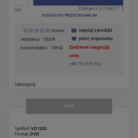
Zyskujesz
525
pkt [
?
]
szt.
DODAJ DO PRZECHOWALNI
zapytaj o produkt
Ocena:
poleć znajomemu
Wydawca:
ODDK
Zadzwoń i negocjuj
Kod produktu:
14942
cenę
+48 735 975 932
Udostępnij
OPIS
Symbol:
VD1202
Format:
DVD