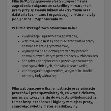
Film
BHP przy spawaniu elektrycznym
omawia
zagrożenia związane ze szkodliwymi warunkami
pracy przy spawaniu łukiem elektrycznym oraz
działania techniczne i organizacyjne, które należy
podjąć w celu zapobieżenia im.
W filmie szczegółowo omówiono m.in.:
kwalifikacje i uprawnienia spawacza,
warunki, jakie muszą spełniać stanowiska pracy
spawacza: stałe i tymczasowe,
wymagania bezpiecznej pracy przy pracach
spawalniczych, w tym przy pracach w zbiornikach,
sposoby zabezpieczenia przeciwpożarowego
prac spawalniczych, obowiązki pracownika,
zapobieganie zagrożeniom, w tym m.in. środki
ochrony indywidualnej.
Film wzbogacono o liczne ilustracje oraz animacje
procesów i prac spawalniczych, co wraz z ciekawą
narracją przyczynia się do wzrostu świadomości na
temat bezpieczeństwa i higieny w miejscu pracy,
stanowiąc świetny materiał edukacyjny.