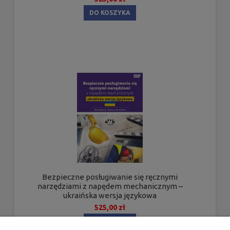
DO KOSZYKA
Bezpieczne posługiwanie się ręcznymi
narzędziami z napędem mechanicznym –
ukraińska wersja językowa
525,00 zł
DO KOSZYKA