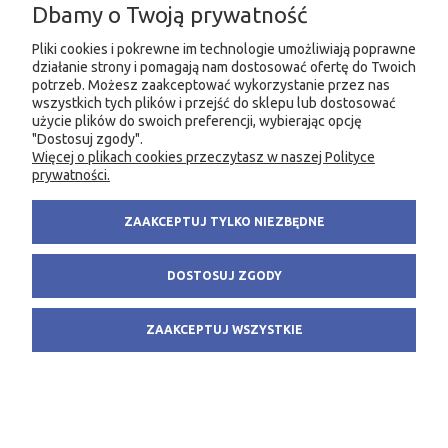
Dbamy o Twoją prywatność
Pliki cookies i pokrewne im technologie umożliwiają poprawne
działanie strony i pomagają nam dostosować ofertę do Twoich
potrzeb. Możesz zaakceptować wykorzystanie przez nas
wszystkich tych plików i przejść do sklepu lub dostosować
użycie plików do swoich preferencji, wybierając opcję
"Dostosuj zgody".
Więcej o plikach cookies przeczytasz w naszej Polityce
prywatności.
ZAAKCEPTUJ TYLKO NIEZBĘDNE
DOSTOSUJ ZGODY
Bezpieczne posługiwanie się ręcznymi
narzędziami z napędem mechanicznym –
ukraińska wersja językowa (film na pendrivie)
ZAAKCEPTUJ WSZYSTKIE
550,00 zł
DO KOSZYKA