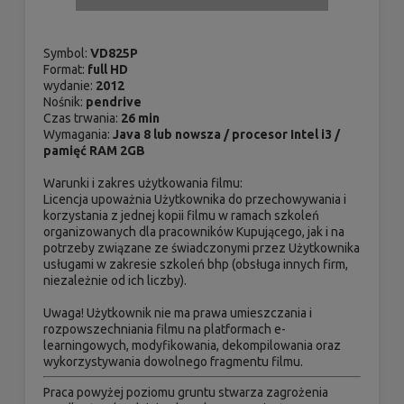
Symbol:
VD825P
Format:
full HD
wydanie:
2012
Nośnik:
pendrive
Czas trwania:
26 min
Wymagania:
Java 8 lub nowsza / procesor Intel i3 /
pamięć RAM 2GB
Warunki i zakres użytkowania filmu:
Licencja upoważnia Użytkownika do przechowywania i
korzystania z jednej kopii filmu w ramach szkoleń
organizowanych dla pracowników Kupującego, jak i na
potrzeby związane ze świadczonymi przez Użytkownika
usługami w zakresie szkoleń bhp (obsługa innych firm,
niezależnie od ich liczby).
Uwaga! Użytkownik nie ma prawa umieszczania i
rozpowszechniania filmu na platformach e-
learningowych, modyfikowania, dekompilowania oraz
wykorzystywania dowolnego fragmentu filmu.
Praca powyżej poziomu gruntu stwarza zagrożenia