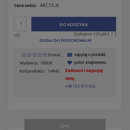
447,15 zł
Cena netto:
DO KOSZYKA
Zyskujesz
550
pkt [
?
]
szt.
DODAJ DO PRZECHOWALNI
zapytaj o produkt
Ocena:
poleć znajomemu
Wydawca:
ODDK
Zadzwoń i negocjuj
Kod produktu:
14945
cenę
+48 735 975 932
OPIS