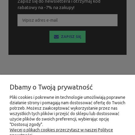
Zapisz się do newslettera i otrzymaj kod
rabatowy na -7% na zakupy!
ZAPISZ SIĘ
INFORMACJE
Dbamy o Twoją prywatność
MOJE KONTO
Pliki cookies i pokrewne im technologie umożliwiają poprawne
działanie strony i pomagają nam dostosować ofertę do Twoich
PRODUKTY
potrzeb. Możesz zaakceptować wykorzystanie przez nas
wszystkich tych plików i przejść do sklepu lub dostosować
użycie plików do swoich preferencji, wybierając opcję
"Dostosuj zgody".
Więcej o plikach cookies przeczytasz w naszej Polityce
KONTAKT
KSIĘGARNIA FACHOWA.PL