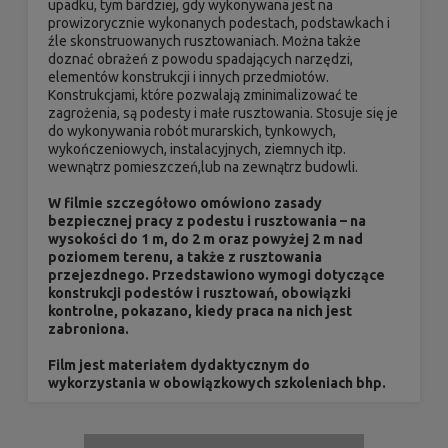
upadku, tym bardziej, gdy wykonywana jest na
prowizorycznie wykonanych podestach, podstawkach i
źle skonstruowanych rusztowaniach. Można także
doznać obrażeń z powodu spadających narzędzi,
elementów konstrukcji i innych przedmiotów.
Konstrukcjami, które pozwalają zminimalizować te
zagrożenia, są podesty i małe rusztowania. Stosuje się je
do wykonywania robót murarskich, tynkowych,
wykończeniowych, instalacyjnych, ziemnych itp.
wewnątrz pomieszczeń,lub na zewnątrz budowli.
W filmie szczegółowo omówiono zasady
bezpiecznej pracy z podestu i rusztowania – na
wysokości do 1 m, do 2 m oraz powyżej 2 m nad
poziomem terenu, a także z rusztowania
przejezdnego. Przedstawiono wymogi dotyczące
konstrukcji podestów i rusztowań, obowiązki
kontrolne, pokazano, kiedy praca na nich jest
zabroniona.
Film jest materiałem dydaktycznym do
wykorzystania w obowiązkowych szkoleniach bhp.