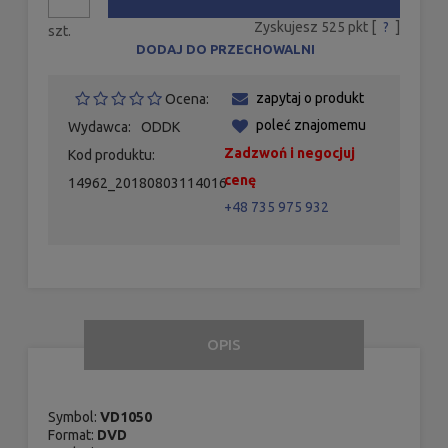
Zyskujesz
525
pkt [
?
]
szt.
DODAJ DO PRZECHOWALNI
zapytaj o produkt
Ocena:
poleć znajomemu
Wydawca:
ODDK
Zadzwoń i negocjuj
Kod produktu:
cenę
14962_20180803114016
+48 735 975 932
OPIS
Symbol:
VD1050
Format:
DVD