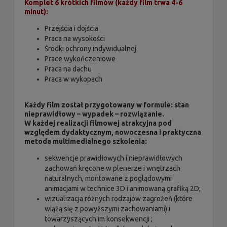
Komplet 6 krótkich filmów (każdy film trwa 4-6
minut):
Przejścia i dojścia
Praca na wysokości
Środki ochrony indywidualnej
Prace wykończeniowe
Praca na dachu
Praca w wykopach
Każdy film został przygotowany w formule: stan
nieprawidłowy – wypadek – rozwiązanie.
W każdej realizacji filmowej atrakcyjna pod
względem dydaktycznym, nowoczesna i praktyczna
metoda multimedialnego szkolenia:
sekwencje prawidłowych i nieprawidłowych
zachowań kręcone w plenerze i wnętrzach
naturalnych, montowane z poglądowymi
animacjami w technice 3D i animowaną grafiką 2D;
wizualizacja różnych rodzajów zagrożeń (które
wiążą się z powyższymi zachowaniami) i
towarzyszących im konsekwencji ;