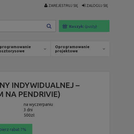
ZAREJESTRUJ SIĘ
ZALOGUJ SIĘ
Koszyk:
(pusty)
programowanie
Oprogramowanie
osztorysowe
projektowe
NY INDYWIDUALNEJ –
M NA PENDRIVIE)
na wyczerpaniu
3 dni
500zł
bierz rabat 7%