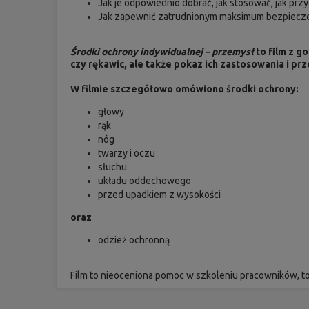
Jak je odpowiednio dobrać, jak stosować, jak pr
Jak zapewnić zatrudnionym maksimum bezpiecze
Środki ochrony indywidualnej – przemysł
to film z g
czy rękawic, ale także pokaz ich zastosowania i pr
W filmie szczegółowo omówiono środki ochrony:
głowy
rąk
nóg
twarzy i oczu
słuchu
układu oddechowego
przed upadkiem z wysokości
oraz
odzież ochronną
Film to nieoceniona pomoc w szkoleniu pracowników, to 