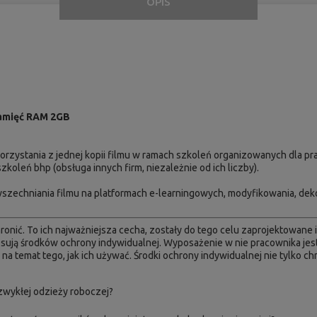
OPIS
 pamięć RAM 2GB
rzystania z jednej kopii filmu w ramach szkoleń organizowanych dla pr
oleń bhp (obsługa innych firm, niezależnie od ich liczby).
wszechniania filmu na platformach e-learningowych, modyfikowania, d
onić. To ich najważniejsza cecha, zostały do tego celu zaprojektowane
osują środków ochrony indywidualnej. Wyposażenie w nie pracownika je
 temat tego, jak ich używać. Środki ochrony indywidualnej nie tylko chr
 zwykłej odzieży roboczej?