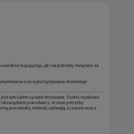
acowników Kupującego, jak i na potrzeby związane ze
ekompilowania oraz wykorzystywania dowolnego
 i pod tym kątem są stale testowane. Trudno wyobrazić
st obowiązkiem pracodawcy. W razie potrzeby
onią pracownika, niekiedy ułatwiają, a czasem wręcz