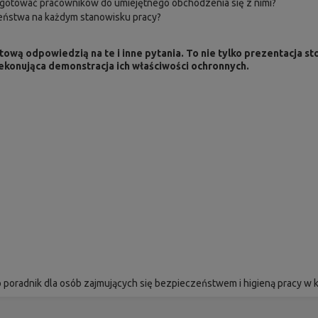
zygotować pracowników do umiejętnego obchodzenia się z nimi?
ństwa na każdym stanowisku pracy?
otową odpowiedzią na te i inne pytania. To nie tylko prezentacj
zekonująca demonstracja ich właściwości ochronnych.
poradnik dla osób zajmujących się bezpieczeństwem i higieną pracy w k