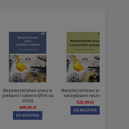
Bezpieczeństwo pracy w
Bezpieczeństwo pracy z
Bezp
piekarni i cukierni (film na
narzędziami ręcznymi
nar
DVD)
(f
525,00 zł
449,00 zł
DO KOSZYKA
DO KOSZYKA