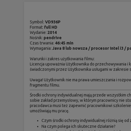
Symbol:
VD936P
Format:
full HD
Wydanie:
2014
Nośnik:
pendrive
Czas trwania:
46:45 min
Wymagania:
Java 8 lub nowsza / procesor Intel i3 /
Warunki i zakres użytkowania filmu:
Licencja upoważnia Użytkownika do przechowywania i ko
świadczonymi przez Użytkownika usługami w zakresie szk
Uwaga! Użytkownik nie ma prawa umieszczania i rozpo
fragmentu filmu.
Środki ochrony indywidualnej mają przede wszystkim chr
sobie zakład przemysłowy, w którym pracownicy nie st
pracodawca musi też zapewnić pracownikowi szkolenie na
umożliwiają mu pracę.
Czym środki ochrony indywidualnej różnią się od
Na czym polega ich skuteczne działanie?