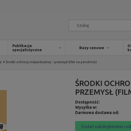
Publikacje
O
Bazy cenowe
specjalistyczne
k
»
ż
Środki ochrony indywidualnej – przemysł (film na pendrivie)
ŚRODKI OCHRO
PRZEMYSŁ (FIL
Dostępność:
Wysyłka w:
Darmowa dostawa od:
Zostań subskrybentem i od