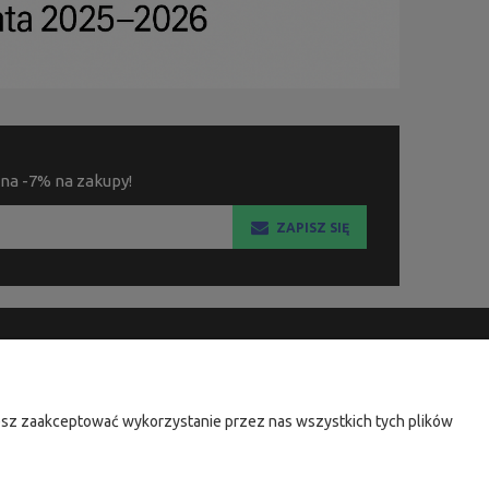
 na -7% na zakupy!
ZAPISZ SIĘ
KSIĘGARNIA FACHOWA.PL
ul. Wodnika 44/3
żesz zaakceptować wykorzystanie przez nas wszystkich tych plików
80-299 Gdańsk
NIP: 584-182-39-49