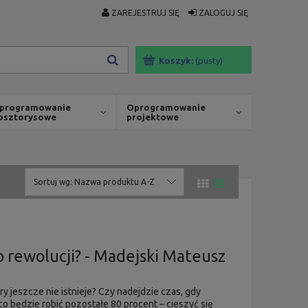
ZAREJESTRUJ SIĘ
ZALOGUJ SIĘ
Koszyk:
(pusty)
programowanie
Oprogramowanie
osztorysowe
projektowe
Sortuj wg:
Nazwa produktu A-Z
o rewolucji? - Madejski Mateusz
ry jeszcze nie istnieje? Czy nadejdzie czas, gdy
co będzie robić pozostałe 80 procent – cieszyć się