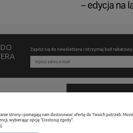
Ę DO
Zapisz się do newslettera i otrzymaj kod rabatowy
TERA
PRODUKTY
KONTAKT
Strona główna
58 305 28 53
Nowości
iałanie strony i pomagają nam dostosować ofertę do Twoich potrzeb. Mo
+48 735 975 932
ncji, wybierając opcję "Dostosuj zgody".
Promocje
info@fachowa.pl
i.
Szkolenia
sklep@fachowa.pl