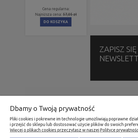
Cena regularna:
Najniższa cena:
57,05 zł
DO KOSZYKA
ZAPISZ SI
NEWSLET
INFORMACJE
MOJE KONTO
Dbamy o Twoją prywatność
O firmie
Twoje zamówienia
Ustawienia plików cookies
Ustawienia konta
Pliki cookies i pokrewne im technologie umożliwiają poprawne dz
i przejść do sklepu lub dostosować użycie plików do swoich prefere
Kontakt i dane firmy
Przechowalnia
Więcej o plikach cookies przeczytasz w naszej Polityce prywatnośc
Dostawy i płatności