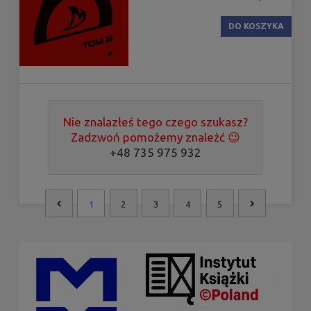
DO KOSZYKA
Nie znalazłeś tego czego szukasz?
Zadzwoń pomożemy znaleźć 😉
+48 735 975 932
1
2
3
4
5