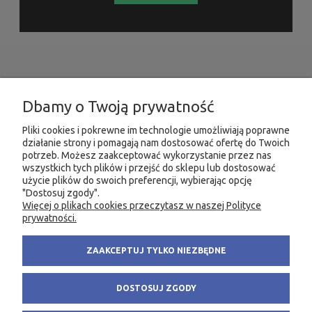
INFORMACJE
Dbamy o Twoją prywatność
MOJE KONTO
Pliki cookies i pokrewne im technologie umożliwiają poprawne
działanie strony i pomagają nam dostosować ofertę do Twoich
PRODUKTY
potrzeb. Możesz zaakceptować wykorzystanie przez nas
wszystkich tych plików i przejść do sklepu lub dostosować
użycie plików do swoich preferencji, wybierając opcję
"Dostosuj zgody".
Więcej o plikach cookies przeczytasz w naszej Polityce
KONTAKT
KSIĘGARNIA FACHOWA.PL
prywatności.
58 305 28 53
ul. Wodnika 44/3
ZAAKCEPTUJ TYLKO NIEZBĘDNE
+48 735 975 932
80-299 Gdańsk
info@fachowa.pl
NIP: 584-182-39-49
DOSTOSUJ ZGODY
sklep@fachowa.pl