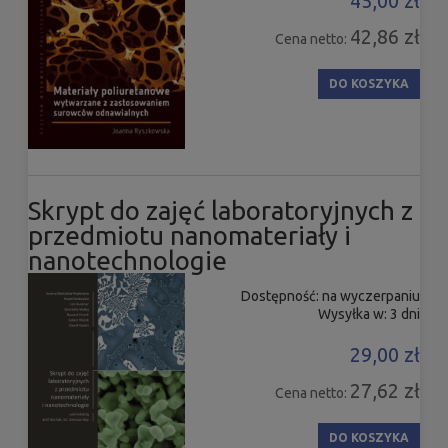
45,00 zł
42,86 zł
Cena netto:
DO KOSZYKA
Skrypt do zajęć laboratoryjnych z
przedmiotu nanomateriały i
nanotechnologie
Dostępność:
na wyczerpaniu
Wysyłka w:
3 dni
29,00 zł
27,62 zł
Cena netto:
DO KOSZYKA