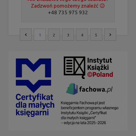
Zadzwoń pomożemy znaleźć 😉
+48 735 975 932
1
2
3
4
5