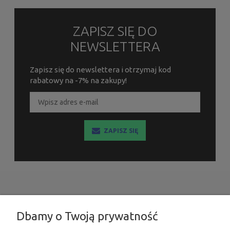
ZAPISZ SIĘ DO
NEWSLETTERA
Zapisz się do newslettera i otrzymaj kod
rabatowy na -7% na zakupy!
ZAPISZ SIĘ
INFORMACJE
Dbamy o Twoją prywatność
MOJE KONTO