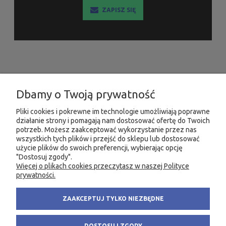
ZAPISZ SIĘ
INFORMACJE
Dbamy o Twoją prywatność
MOJE KONTO
Pliki cookies i pokrewne im technologie umożliwiają poprawne
działanie strony i pomagają nam dostosować ofertę do Twoich
potrzeb. Możesz zaakceptować wykorzystanie przez nas
PRODUKTY
wszystkich tych plików i przejść do sklepu lub dostosować
użycie plików do swoich preferencji, wybierając opcję
"Dostosuj zgody".
Więcej o plikach cookies przeczytasz w naszej Polityce
KONTAKT
KSIĘGARNIA FACHOWA.PL
prywatności.
58 305 28 53
ul. Wodnika 44/3
ZAAKCEPTUJ TYLKO NIEZBĘDNE
+48 735 975 932
80-299 Gdańsk
info@fachowa.pl
NIP: 584-182-39-49
DOSTOSUJ ZGODY