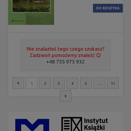
DO KOSZYKA
Nie znalazłeś tego czego szukasz?
Zadzwoń pomożemy znaleźć 😉
+48 735 975 932
1
2
3
4
5
...
11